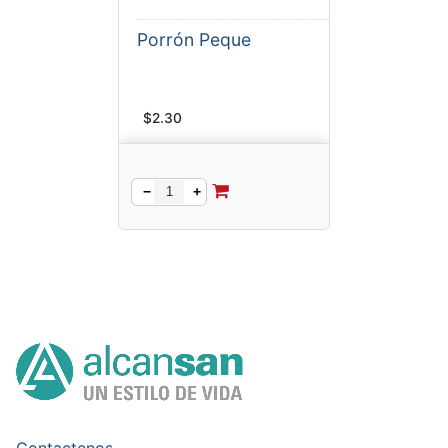
Porrón Peque
$
2.30
−
+