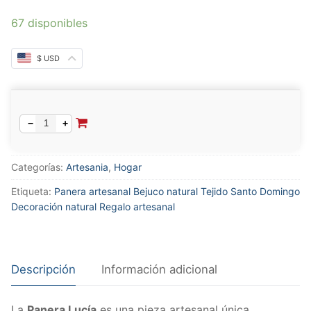
67 disponibles
$ USD
Alternative:
−
+
Categorías:
Artesania
,
Hogar
Etiqueta:
Panera artesanal Bejuco natural Tejido Santo Domingo
Decoración natural Regalo artesanal
Descripción
Información adicional
La
Panera Lucía
es una pieza artesanal única,