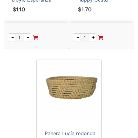
$
1.10
$
1.70
−
+
−
+
Panera Lucía redonda